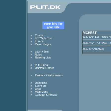
RICHEST
»
Contact
61874064 Los Tigres N
»
IRC Web Chat
»
Forum
36367864 The Black To
»
Player Pages
3517497 Aijen(38)
»
Login / Join
»
Rules
»
Ranking Lists
»
PLIT Portal
»
Ultimate Games
»
Partners / Webmasters
»
Donations
»
Sponsors
»
Links
»
Main Menu
»
Conduct & Privacy