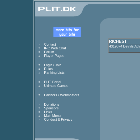
RICHEST
»
Contact
4319874 Devyls Adv
»
IRC Web Chat
»
Forum
»
Player Pages
»
Login / Join
»
Rules
»
Ranking Lists
»
PLIT Portal
»
Ultimate Games
»
Partners / Webmasters
»
Donations
»
Sponsors
»
Links
»
Main Menu
»
Conduct & Privacy