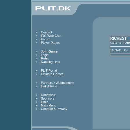
»
Contact
»
IRC Web Chat
RICHEST
»
Forum
»
Player Pages
5434133 BatB
1183411 Star
»
Join Game
»
Login
»
Rules
»
Ranking Lists
»
PLIT Portal
»
Ultimate Games
»
Partners / Webmasters
»
Link Affiliate
»
Donations
»
Sponsors
»
Links
»
Main Menu
»
Conduct & Privacy