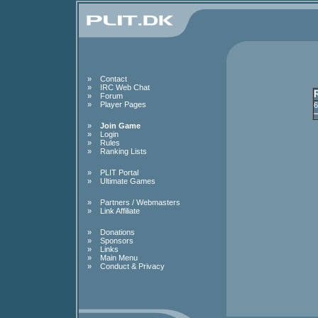
»
Contact
»
IRC Web Chat
»
Forum
»
Player Pages
6
»
Join Game
»
Login
»
Rules
»
Ranking Lists
»
PLIT Portal
»
Ultimate Games
»
Partners / Webmasters
»
Link Affiliate
»
Donations
»
Sponsors
»
Links
»
Main Menu
»
Conduct & Privacy